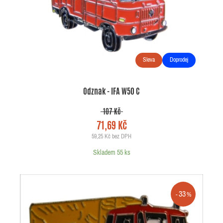
Sleva
Doprodej
Odznak - IFA W50 C
107 Kč
71,69 Kč
59,25 Kč bez DPH
Skladem 55 ks
33