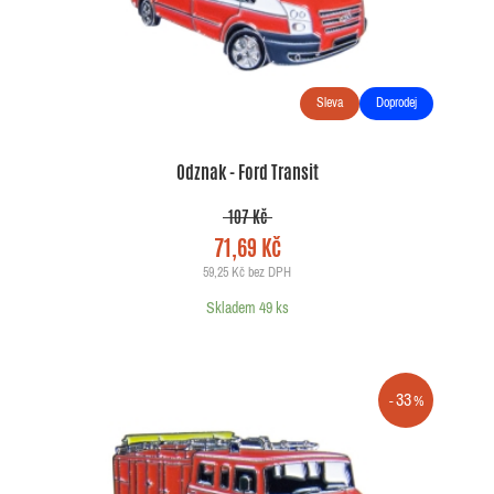
Sleva
Doprodej
Odznak - Ford Transit
107 Kč
71,69 Kč
59,25 Kč bez DPH
Skladem 49 ks
33