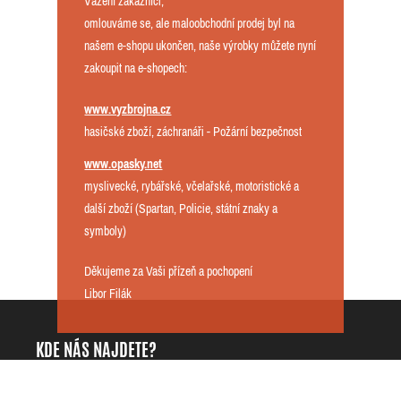
Vážení zákazníci,
omlouváme se, ale maloobchodní prodej byl na
našem e-shopu ukončen, naše výrobky můžete nyní
zakoupit na e-shopech:
www.vyzbrojna.cz
hasičské zboží, záchranáři - Požární bezpečnost
www.opasky.net
myslivecké, rybářské, včelařské, motoristické a
další zboží (Spartan, Policie, státní znaky a
symboly)
Děkujeme za Vaši přízeň a pochopení
Libor Filák
KDE NÁS NAJDETE?
DarKing.cz - Libor Filák
+420725818535