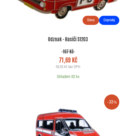
Sleva
Doprodej
Odznak - Hasiči S1203
107 Kč
71,69 Kč
59,25 Kč bez DPH
Skladem 62 ks
33