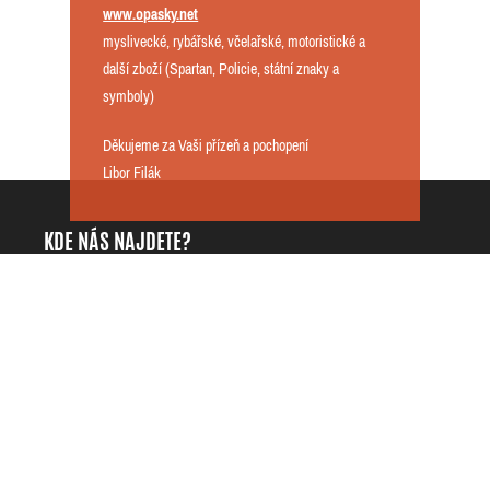
www.opasky.net
myslivecké, rybářské, včelařské, motoristické a
další zboží (Spartan, Policie, státní znaky a
symboly)
Děkujeme za Vaši přízeň a pochopení
Libor Filák
KDE NÁS NAJDETE?
DarKing.cz - Libor Filák
+420725818535
Přílepy 42
info@darking.cz
76901 Přílepy
IČO: 68121997
Česká republika
DIČ: CZ7609114128
INFORMACE
O NAKUPOVÁNÍ
ZÁKAZNICKÉ CENTRUM
Kontaktujte nás
Doprava a platba
Můj účet
Obchodní podmínky
Historie objednávek