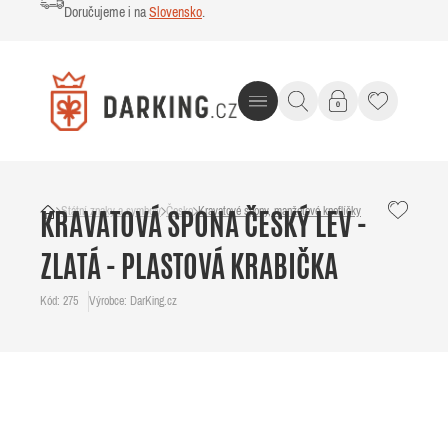
Doručujeme i na
Slovensko
.
Státní znaky a symboly
Česko
Kravatové spony, manžetové knoflíčky
KRAVATOVÁ SPONA ČESKÝ LEV -
ZLATÁ - PLASTOVÁ KRABIČKA
Kód: 275
Výrobce: DarKing.cz