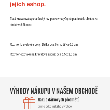
jejich eshop.
Zlatá kravatová spona český lev pouze v obyčejné plastové krabičce za
atraktivnější cenu.
Rozměr kravatové spony: Délka cca 6 cm, šířka 0,5 cm
Rozměr odznaku na kravatové sponě: cca 1,5 x 1,6 cm
VÝHODY NÁKUPU V NAŠEM OBCHODĚ
Nákup dárkových předmětů
přímo od zlínského výrobce