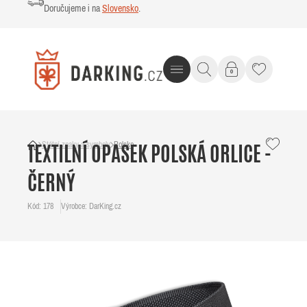
Doručujeme i na
Slovensko
.
Státní znaky a symboly
Polsko
TEXTILNÍ OPASEK POLSKÁ ORLICE -
ČERNÝ
Kód: 178
Výrobce: DarKing.cz