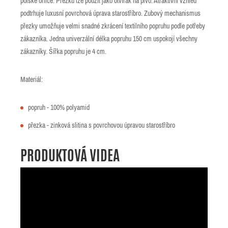
polské orlice. Přezku lze použít jako otvírák na pivo. Atraktivní vzhled
podtrhuje luxusní povrchová úprava starostříbro. Zubový mechanismus
přezky umožňuje velmi snadné zkrácení textilního popruhu podle potřeby
zákazníka. Jedna univerzální délka popruhu 150 cm uspokojí všechny
zákazníky. Šířka popruhu je 4 cm.
Materiál:
popruh - 100% polyamid
přezka - zinková slitina s povrchovou úpravou starostříbro
PRODUKTOVÁ VIDEA