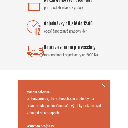
Nákup dárkových předmětů
přímo od zlínského výrobce
Objednávky přijaté do 12:00
odesíláme tentýž pracovní den
Doprava zdarma pro všechny
maloobchodní objednávky od 2000 Kč
Vážení zákazníci,
omlouváme se, ale maloobchodní prodej byl na
našem e-shopu ukončen, naše výrobky můžete nyní
zakoupit na e-shopech:
www.vyzbrojna.cz