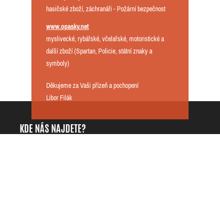
hasičské zboží, záchranáři - Požární bezpečnost
www.opasky.net
myslivecké, rybářské, včelařské, motoristické a
další zboží (Spartan, Policie, státní znaky a
symboly)
Děkujeme za Vaši přízeň a pochopení
Libor Filák
KDE NÁS NAJDETE?
DarKing.cz - Libor Filák
+420725818535
Přílepy 42
info@darking.cz
76901 Přílepy
IČO: 68121997
Česká republika
DIČ: CZ7609114128
INFORMACE
O NAKUPOVÁNÍ
ZÁKAZNICKÉ CENTRUM