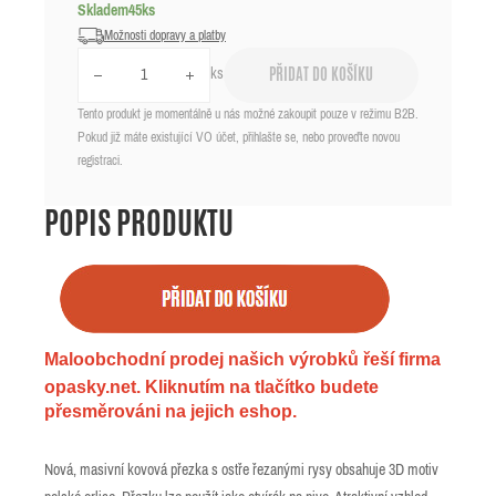
Skladem
45
ks
Možnosti dopravy a platby
ks
PŘIDAT DO KOŠÍKU
Tento produkt je momentálně u nás možné zakoupit pouze v režimu B2B.
Pokud již máte existující VO účet, přihlašte se, nebo proveďte novou
registraci.
POPIS PRODUKTU
Maloobchodní prodej našich výrobků řeší firma
opasky.net. Kliknutím na tlačítko budete
přesměrováni na jejich eshop.
Nová, masivní kovová přezka s ostře řezanými rysy obsahuje 3D motiv