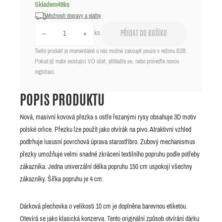
Skladem
49
ks
Možnosti dopravy a platby
ks
PŘIDAT DO KOŠÍKU
Tento produkt je momentálně u nás možné zakoupit pouze v režimu B2B.
Pokud již máte existující VO účet, přihlašte se, nebo proveďte novou
registraci.
POPIS PRODUKTU
Nová, masivní kovová přezka s ostře řezanými rysy obsahuje 3D motiv
polské orlice. Přezku lze použít jako otvírák na pivo. Atraktivní vzhled
podtrhuje luxusní povrchová úprava starostříbro. Zubový mechanismus
přezky umožňuje velmi snadné zkrácení textilního popruhu podle potřeby
zákazníka. Jedna univerzální délka popruhu 150 cm uspokojí všechny
zákazníky. Šířka popruhu je 4 cm.
Dárková plechovka o velikosti 10 cm je doplněna barevnou etiketou.
Otevírá se jako klasická konzerva. Tento originální způsob otvírání dárku