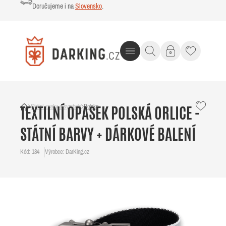
Doručujeme i na
Slovensko
.
Státní znaky a symboly
Polsko
TEXTILNÍ OPASEK POLSKÁ ORLICE -
STÁTNÍ BARVY + DÁRKOVÉ BALENÍ
Kód: 184
Výrobce: DarKing.cz