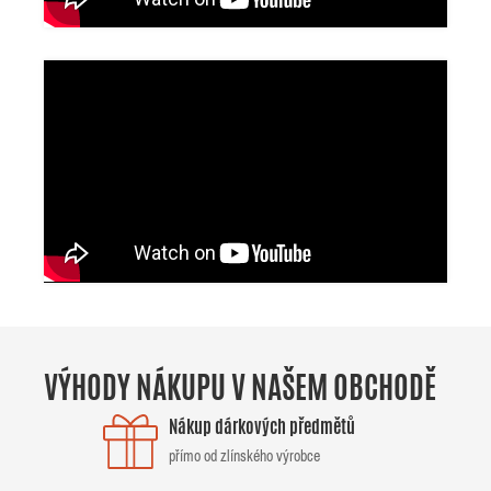
VÝHODY NÁKUPU V NAŠEM OBCHODĚ
Nákup dárkových předmětů
přímo od zlínského výrobce