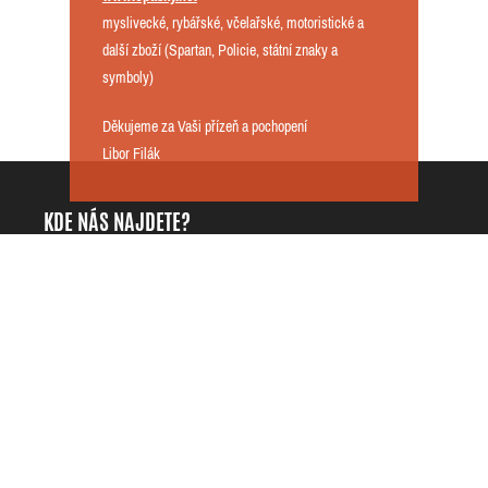
myslivecké, rybářské, včelařské, motoristické a
další zboží (Spartan, Policie, státní znaky a
symboly)
Děkujeme za Vaši přízeň a pochopení
Libor Filák
KDE NÁS NAJDETE?
DarKing.cz - Libor Filák
+420725818535
Přílepy 42
info@darking.cz
76901 Přílepy
IČO: 68121997
Česká republika
DIČ: CZ7609114128
INFORMACE
O NAKUPOVÁNÍ
ZÁKAZNICKÉ CENTRUM
Kontaktujte nás
Doprava a platba
Můj účet
Obchodní podmínky
Historie objednávek
Ochrana osobních údajů
Oblíbené produkty