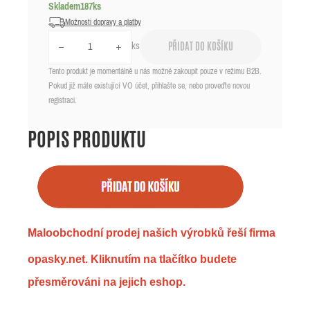
Skladem
187
ks
Možnosti dopravy a platby
ks
PŘIDAT DO KOŠÍKU
Tento produkt je momentálně u nás možné zakoupit pouze v režimu B2B.
Pokud již máte existující VO účet, přihlašte se, nebo proveďte novou
registraci.
POPIS PRODUKTU
Maloobchodní prodej našich výrobků řeší firma
opasky.net. Kliknutím na tlačítko budete
přesměrováni na jejich eshop.