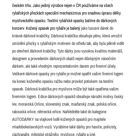
českém trhu. Jako jediný výrobce nejen v ČR používáme na všech
rybářských přezkách speciální mechanizmus pro snadnou úpravu délky
mysliveckého opasku. Textilní rybářské opasky balíme do dárkových
konzerv. Kožený opasek pro rybáře je balený
jako luxusní dárek do
krásné dárkové krabičky. Dárková krabička obsahuje pěnu, která umožní
umístění přezky s rybářským motivem do středu tak, aby byla pěkně vidět
po otevření dárkové krabičky. Tyto dárky jsou vysokou kvalitou materiálů,
designem a provedením dárkových obalů nejen důstojným vánočním
dárkem, ale také vhodným reprezentativním darem pro firemní účely.
Veškeré dárkové opasky pro rybáře je možné opatřit vašim firemní logem
na konec koženého opasku ražbu nebo provést potiskem na textilní
opasek. Dárková krabička pro myslivce může být také opatřena vašim
firemním logem. Edice dárkových opasků obsahuje národní motivy český
lev, moravská Orlice, slovenský znak, maďarský znak, polská orlice,
rakouská orlice, německá orlice. Nahlédněte také do kategorie
AUTODÁRKY na vlajkové lodě kožených opasků pro majitele
mladoboleslavských vozů. Vyrábíme také dárky pro hasiče, policisty,
záchranáře, městské strážníky, myslivce, rybáře a jiné.