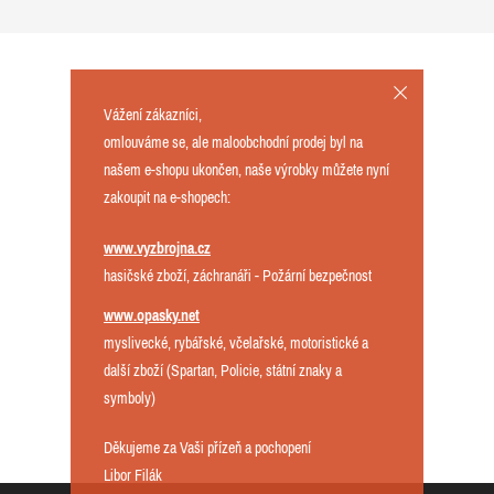
Vážení zákazníci,
omlouváme se, ale maloobchodní prodej byl na
našem e-shopu ukončen, naše výrobky můžete nyní
zakoupit na e-shopech:
www.vyzbrojna.cz
hasičské zboží, záchranáři - Požární bezpečnost
www.opasky.net
myslivecké, rybářské, včelařské, motoristické a
další zboží (Spartan, Policie, státní znaky a
symboly)
Děkujeme za Vaši přízeň a pochopení
Libor Filák