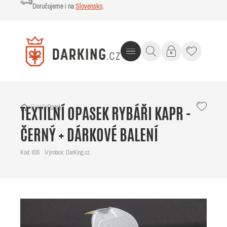
Doručujeme i na
Slovensko
.
Rybáři
Opasky
TEXTILNÍ OPASEK RYBÁŘI KAPR -
ČERNÝ + DÁRKOVÉ BALENÍ
Kód: 635
Výrobce: DarKing.cz