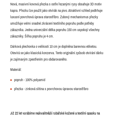
Nová, masivní kovová přezka s ostře řezanými rysy obsahuje 3D motiv
kapra. Přezku lze použít jako otvírák na pivo. Atraktivní vzhled podtrhuje
luxusní povrchová úprava starostříbro. Zubový mechanismus přezky
umožňuje velmi snadné zkrácení textilního popruhu podle potřeby
zákazníka. Jedna univerzální délka popruhu 150 cm uspokojí všechny
zákazníky. Šířka popruhu je 4 cm.
Dárková plechovka o velikosti 10 cm je doplněna barevnou etiketou.
Otevírá se jako klasická konzerva. Tento originální způsob otvírání dárku
je zajímavým zpestřením pro obdarovaného.
Materiál:
popruh - 100% polyamid
přezka - zinková slitina s povrchovou úpravou starostříbro
Již 22 let vyrábíme nejkvalitnější rybářské kožené a textilní opasky na