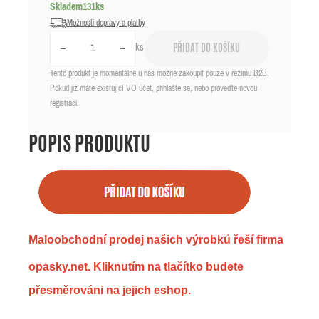
Skladem
131
ks
Možnosti dopravy a platby
ks
PŘIDAT DO KOŠÍKU
Tento produkt je momentálně u nás možné zakoupit pouze v režimu B2B.
Pokud již máte existující VO účet, přihlašte se, nebo proveďte novou
registraci.
POPIS PRODUKTU
Maloobchodní prodej našich výrobků řeší firma
opasky.net. Kliknutím na tlačítko budete
přesměrováni na jejich eshop.