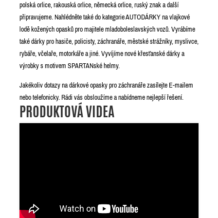
polská orlice, rakouská orlice, německá orlice, ruský znak a další
připravujeme. Nahlédněte také do kategorie AUTODÁRKY na vlajkové
lodě kožených opasků pro majitele mladoboleslavských vozů. Vyrábíme
také dárky pro hasiče, policisty, záchranáře, městské strážníky, myslivce,
rybáře, včelaře, motorkáře a jiné. Vyvíjíme nové křesťanské dárky a
výrobky s motivem SPARTANské helmy.
Jakékoliv dotazy na dárkové opasky pro záchranáře zasílejte E-mailem
nebo telefonicky. Rádi vás obsloužíme a nabídneme nejlepší řešení.
PRODUKTOVÁ VIDEA