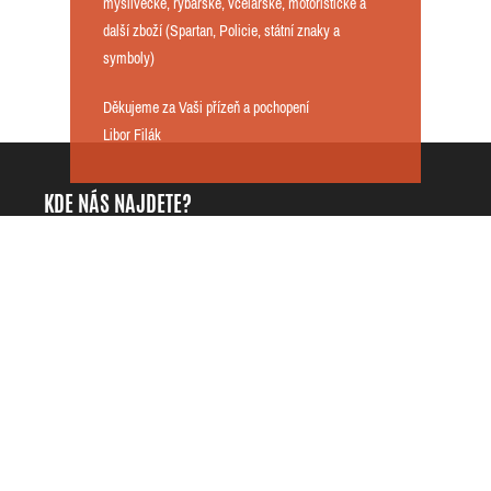
myslivecké, rybářské, včelařské, motoristické a
další zboží (Spartan, Policie, státní znaky a
symboly)
Děkujeme za Vaši přízeň a pochopení
Libor Filák
KDE NÁS NAJDETE?
DarKing.cz - Libor Filák
+420725818535
Přílepy 42
info@darking.cz
76901 Přílepy
IČO: 68121997
Česká republika
DIČ: CZ7609114128
INFORMACE
O NAKUPOVÁNÍ
ZÁKAZNICKÉ CENTRUM
Kontaktujte nás
Doprava a platba
Můj účet
Obchodní podmínky
Historie objednávek
Ochrana osobních údajů
Oblíbené produkty