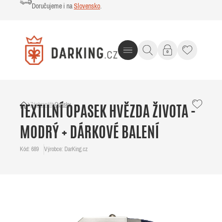
Doručujeme i na
Slovensko
.
Záchranáři
Opasky
TEXTILNÍ OPASEK HVĚZDA ŽIVOTA -
MODRÝ + DÁRKOVÉ BALENÍ
Kód: 689
Výrobce: DarKing.cz