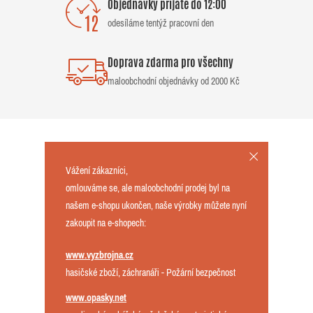
Objednávky přijaté do 12:00
odesíláme tentýž pracovní den
Doprava zdarma pro všechny
maloobchodní objednávky od 2000 Kč
Vážení zákazníci,
omlouváme se, ale maloobchodní prodej byl na
našem e-shopu ukončen, naše výrobky můžete nyní
zakoupit na e-shopech:
www.vyzbrojna.cz
hasičské zboží, záchranáři - Požární bezpečnost
www.opasky.net