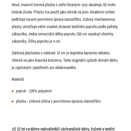
Nová, masivní kovová přezka s ostře řezanými rysy obsahuje 3D motiv
hvězda života. Přezku lze použít jako otvírák na pivo. Atraktivní vzhled
podtrhuje luxusní povrchová úprava starostříbro. Zubový mechanismus
přezky umožňuje velmi snadné zkrácení textilního popruhu podle potřeby
zákazníka. Jedna univerzální délka popruhu 150 cm uspokojí všechny
zákazníky. Šířka popruhu je 4 cm.
Dárková plechovka o velikosti 10 cm je doplněna barevnou etiketou.
Otevírá se jako klasická konzerva. Tento originální způsob otvírání dárku
je zajímavým zpestřením pro obdarovaného.
Materiál:
popruh - 100% polyamid
přezka - zinková slitina s povrchovou úpravou starostříbro
Již 22 let vyrábíme nejkvalitnější záchranářské dárky, kožené a textilní