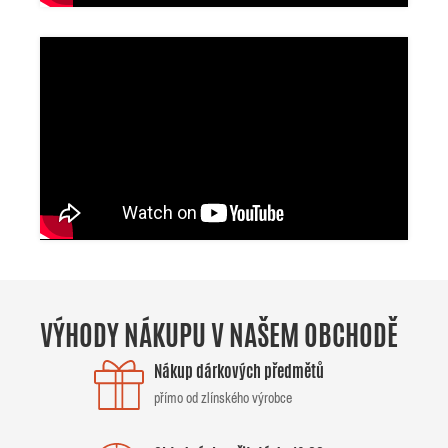
VÝHODY NÁKUPU V NAŠEM OBCHODĚ
Nákup dárkových předmětů
přímo od zlínského výrobce