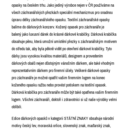
opasky na českém trhu. Jako jediný výrobce nejen v ČR používáme na
všech záchranářských přezkách speciální mechanizmus pro snadnou
úpravu délky záchranářského opasku. Textilní záchranářské opasky
balíme do dárkových konzerv. Kožený opasek pro záchranáře je
balený jako luxusní dárek do krásné dárkové krabičky. Dárková krabička
obsahuje pěnu, která umožní umístění přezky s záchranářským motivem
do středu tak, aby byla pěkně vidět po otevření dárkové krabičky. Tyto
dárky jsou vysokou kvalitou materiálů, designem a provedením
dárkových obalů nejen důstojným vánočním dárkem, ale také vhodným
reprezentativním dárkem pro firemní účely. Veškeré dárkové opasky
pro záchranáře je možné opatřit vašim firemním logem na konec
koženého opasku ražbu nebo provést potiskem na textilní opasek.
Dárková krabička pro záchranáře může být také opatřena vašim firemním
logem. Všichni záchranáři, doktoři i zdravotníci si už naše výrobky velmi
oblíbili.
Edice dárkových opasků v kategorii STÁTNÍ ZNAKY obsahuje národní
motivy český lev, moravská orlice, slovenský znak, maďarský znak,