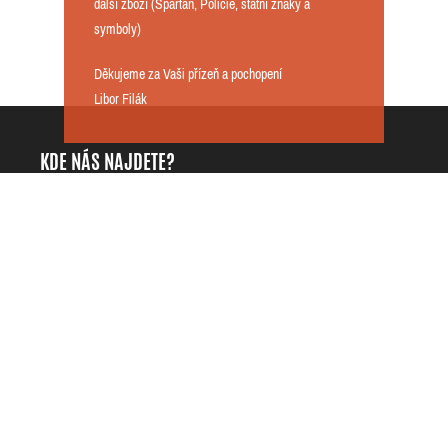
další zboží (Spartan, Policie, státní znaky a
symboly)
Děkujeme za Vaši přízeň a pochopení
Libor Filák
KDE NÁS NAJDETE?
DarKing.cz - Libor Filák
+420725818535
Přílepy 42
info@darking.cz
76901 Přílepy
IČO: 68121997
Česká republika
DIČ: CZ7609114128
INFORMACE
O NAKUPOVÁNÍ
ZÁKAZNICKÉ CENTRUM
Kontaktujte nás
Doprava a platba
Můj účet
Obchodní podmínky
Historie objednávek
Ochrana osobních údajů
Oblíbené produkty
Dodací adresy