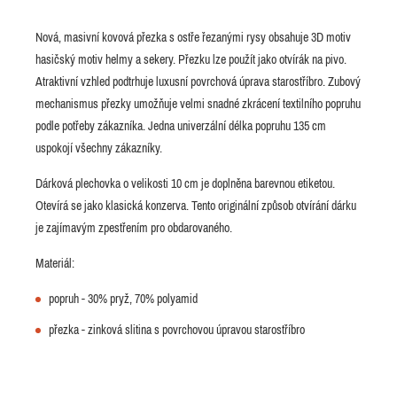
Nová, masivní kovová přezka s ostře řezanými rysy obsahuje 3D motiv
hasičský motiv helmy a sekery. Přezku lze použít jako otvírák na pivo.
Atraktivní vzhled podtrhuje luxusní povrchová úprava starostříbro. Zubový
mechanismus přezky umožňuje velmi snadné zkrácení textilního popruhu
podle potřeby zákazníka. Jedna univerzální délka popruhu 135 cm
uspokojí všechny zákazníky.
Dárková plechovka o velikosti 10 cm je doplněna barevnou etiketou.
Otevírá se jako klasická konzerva. Tento originální způsob otvírání dárku
je zajímavým zpestřením pro obdarovaného.
Materiál:
popruh - 30% pryž, 70% polyamid
přezka - zinková slitina s povrchovou úpravou starostříbro