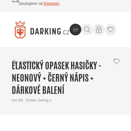
Doručujeme i na
Slovensko
.
Hasiči
Opasky
ELASTICKÝ OPASEK HASIČKY -
NEONOVÝ + ČERNÝ NÁPIS +
DÁRKOVÉ BALENÍ
Kód: 563
Výrobce: DarKing.cz