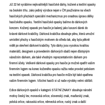
Již 22 let vyrábíme nejkvalitnější hasičské dárky, kožené a textilní opasky
na českém trhu. Jako jediný výrobce nejen v ČR používáme na všech
hasičských přezkách speciální mechanizmus pro snadnou úpravu délky
hasičského opasku. Textilní hasičské opasky balíme do dárkových
konzerv. Kožený opasek pro hasiče je balený jako luxusní dárek do
krásné dárkové krabičky. Dárková krabička obsahuje pěnu, která umožní
umístění přezky s hasičským motivem do středu tak, aby byla pěkně
vidět po otevření dárkové krabičky. Tyto dárky jsou vysokou kvalitou
materiálů, designem a provedením dárkových obalů nejen důstojným
vánočním dárkem, ale také vhodným reprezentativním dárkem pro
firemní účely. Veškeré dárkové opasky pro hasiče je možné opatřit vašim
firemním logem na konec koženého opasku ražbu nebo provést potiskem
na textilní opasek. Dárková krabička pro hasiče může být také opatřena
vašim firemním logem. Všichni hasiči si už naše výrobky velmi oblíbili.
Edice dárkových opasků v kategorii STÁTNÍ ZNAKY obsahuje národní
motivy český lev, moravská orlice, slovenský znak, maďarský znak,
polská orlice, rakouská orlice, německá orlice, ruský znak a další