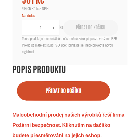
501 Kč
414,05 Kč
bez DPH
Na dotaz
ks
PŘIDAT DO KOŠÍKU
Tento produkt je momentálně u nás možné zakoupit pouze v režimu B2B.
Pokud již máte existující VO účet, přihlašte se, nebo proveďte novou
registraci.
POPIS PRODUKTU
Maloobchodní prodej našich výrobků řeší firma
Požární bezpečnost. Kliknutím na tlačítko
budete přesměrováni na jejich eshop.