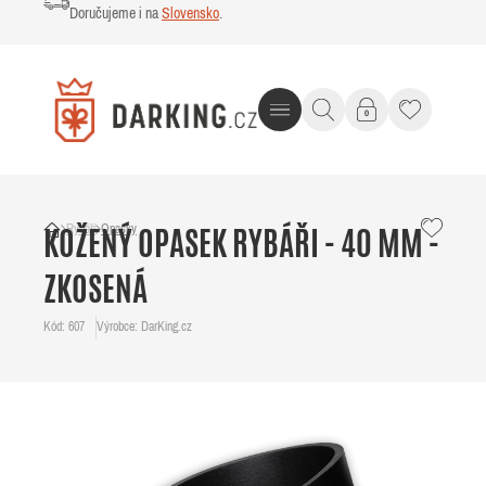
Doručujeme i na
Slovensko
.
Rybáři
Opasky
KOŽENÝ OPASEK RYBÁŘI - 40 MM -
ZKOSENÁ
Kód: 607
Výrobce: DarKing.cz