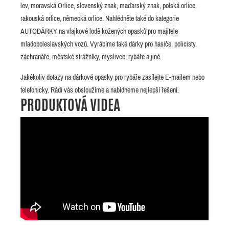
lev, moravská Orlice, slovenský znak, maďarský znak, polská orlice,
rakouská orlice, německá orlice. Nahlédněte také do kategorie
AUTODÁRKY na vlajkové lodě kožených opasků pro majitele
mladoboleslavských vozů. Vyrábíme také dárky pro hasiče, policisty,
záchranáře, městské strážníky, myslivce, rybáře a jiné.
Jakékoliv dotazy na dárkové opasky pro rybáře zasílejte E-mailem nebo
telefonicky. Rádi vás obsloužíme a nabídneme nejlepší řešení.
PRODUKTOVÁ VIDEA