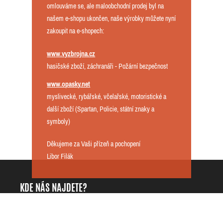
omlouváme se, ale maloobchodní prodej byl na
našem e-shopu ukončen, naše výrobky můžete nyní
zakoupit na e-shopech:
www.vyzbrojna.cz
hasičské zboží, záchranáři - Požární bezpečnost
www.opasky.net
myslivecké, rybářské, včelařské, motoristické a
další zboží (Spartan, Policie, státní znaky a
symboly)
Děkujeme za Vaši přízeň a pochopení
Libor Filák
KDE NÁS NAJDETE?
DarKing.cz - Libor Filák
+420725818535
Přílepy 42
info@darking.cz