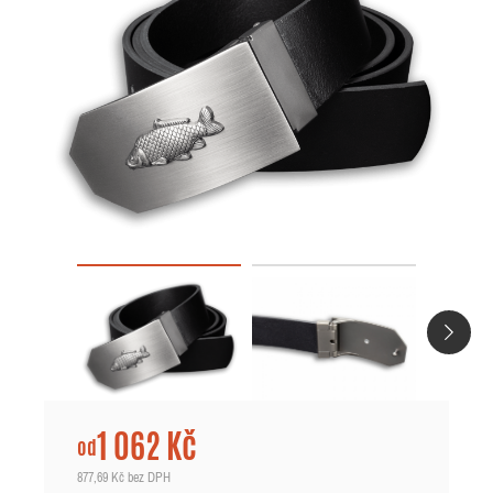
1 062 Kč
od
877,69 Kč
bez DPH