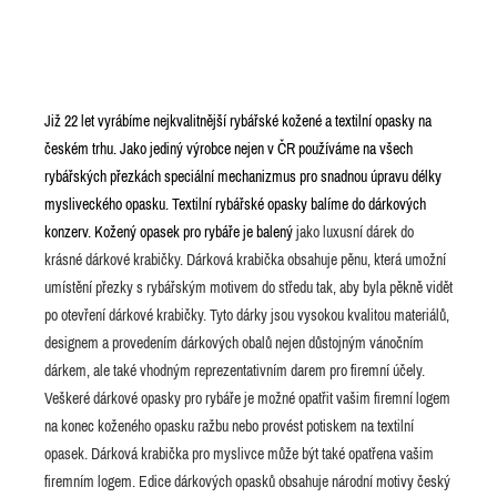
Již 22 let vyrábíme nejkvalitnější rybářské kožené a textilní opasky na
českém trhu. Jako jediný výrobce nejen v ČR používáme na všech
rybářských přezkách speciální mechanizmus pro snadnou úpravu délky
mysliveckého opasku. Textilní rybářské opasky balíme do dárkových
konzerv. Kožený opasek pro rybáře je balený
jako luxusní dárek do
krásné dárkové krabičky. Dárková krabička obsahuje pěnu, která umožní
umístění přezky s rybářským motivem do středu tak, aby byla pěkně vidět
po otevření dárkové krabičky. Tyto dárky jsou vysokou kvalitou materiálů,
designem a provedením dárkových obalů nejen důstojným vánočním
dárkem, ale také vhodným reprezentativním darem pro firemní účely.
Veškeré dárkové opasky pro rybáře je možné opatřit vašim firemní logem
na konec koženého opasku ražbu nebo provést potiskem na textilní
opasek. Dárková krabička pro myslivce může být také opatřena vašim
firemním logem. Edice dárkových opasků obsahuje národní motivy český