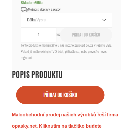
Skladem
695
ks
Možnosti dopravy a platby
Délka:
ks
PŘIDAT DO KOŠÍKU
Tento produkt je momentálně u nás možné zakoupit pouze v režimu B2B.
Pokud již máte existující VO účet, přihlašte se, nebo proveďte novou
registraci.
POPIS PRODUKTU
Maloobchodní prodej našich výrobků řeší firma
opasky.net. Kliknutím na tlačítko budete