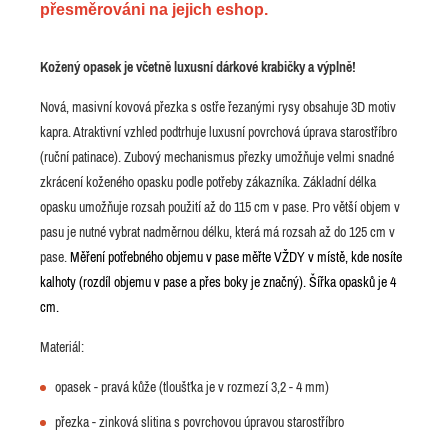
přesměrováni na jejich eshop.
Kožený opasek je včetně luxusní dárkové krabičky a výplně!
Nová, masivní kovová přezka s ostře řezanými rysy obsahuje 3D motiv
kapra. Atraktivní vzhled podtrhuje luxusní povrchová úprava starostříbro
(ruční patinace). Zubový mechanismus přezky umožňuje velmi snadné
zkrácení koženého opasku podle potřeby zákazníka. Základní délka
opasku umožňuje rozsah použití až do 115 cm v pase. Pro větší objem v
pasu je nutné vybrat nadměrnou délku, která má rozsah až do 125 cm v
pase.
Měření potřebného objemu v pase měřte VŽDY v místě, kde nosíte
kalhoty (rozdíl objemu v pase a přes boky je značný). Šířka opasků je 4
cm.
Materiál:
opasek - pravá kůže (tloušťka je v rozmezí 3,2 - 4 mm)
přezka - zinková slitina s povrchovou úpravou starostříbro