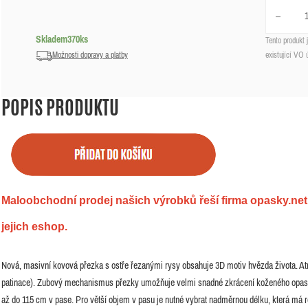
Skladem
370
ks
Tento produkt
Možnosti dopravy a platby
existující VO 
POPIS PRODUKTU
Maloobchodní prodej našich výrobků řeší firma opasky.net.
jejich eshop.
Nová, masivní kovová přezka s ostře řezanými rysy obsahuje 3D motiv hvězda života. Atra
patinace). Zubový mechanismus přezky umožňuje velmi snadné zkrácení koženého opasku
až do 115 cm v pase. Pro větší objem v pasu je nutné vybrat nadměrnou délku, která má