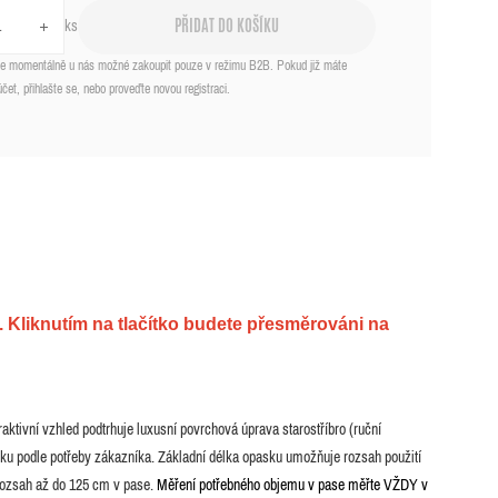
ks
PŘIDAT DO KOŠÍKU
 je momentálně u nás možné zakoupit pouze v režimu B2B. Pokud již máte
účet, přihlašte se, nebo proveďte novou registraci.
 Kliknutím na tlačítko budete přesměrováni na
ktivní vzhled podtrhuje luxusní povrchová úprava starostříbro (ruční
 podle potřeby zákazníka. Základní délka opasku umožňuje rozsah použití
 rozsah až do 125 cm v pase.
Měření potřebného objemu v pase měřte VŽDY v