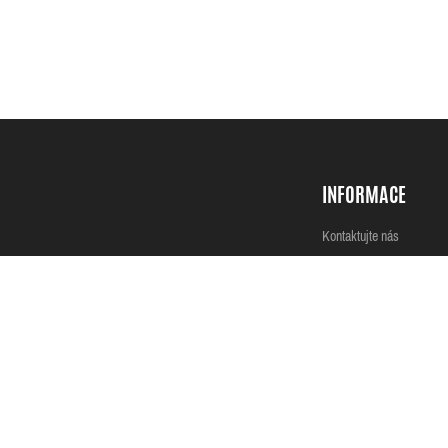
INFORMACE
Kontaktujte nás
Copyright © 2026 - Všechna práva vyhrazena
Údaje provozovatele
NASTAVENÍ COOKIES