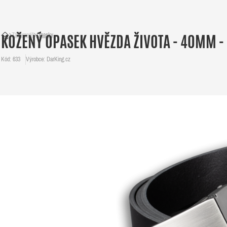
Záchranáři
Opasky
KOŽENÝ OPASEK HVĚZDA ŽIVOTA - 40MM -
Kód: 633
Výrobce: DarKing.cz