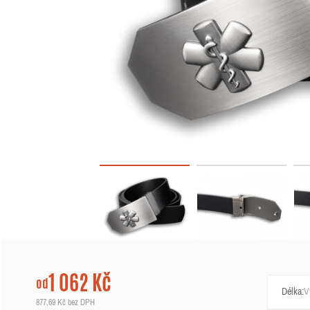
1 062 Kč
od
Délka:
877,69 Kč
bez DPH