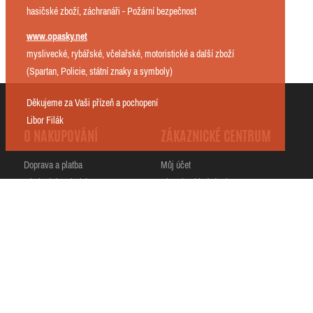
hasičské zboží, záchranáři - Požární bezpečnost
www.opasky.net
myslivecké, rybářské, včelařské, motoristické a další zboží
(Spartan, Policie, státní znaky a symboly)
Děkujeme za Vaši přízeň a pochopení
Libor Filák
O NAKUPOVÁNÍ
ZÁKAZNICKÉ CENTRUM
Doprava a platba
Můj účet
Obchodní podmínky
Historie objednávek
Ochrana osobních údajů
Oblíbené produkty
Dodací adresy