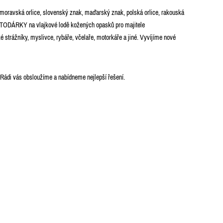
oravská orlice, slovenský znak, maďarský znak, polská orlice, rakouská
 AUTODÁRKY na vlajkové lodě kožených opasků pro majitele
 strážníky, myslivce, rybáře, včelaře, motorkáře a jiné. Vyvíjíme nové
 Rádi vás obsloužíme a nabídneme nejlepší řešení.