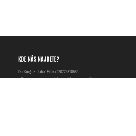
KDE NÁS NAJDETE?
DarKing.cz - Libor Filák
+420725818535
Přílepy 42
info@darking.cz
76901 Přílepy
IČO: 68121997
Česká republika
DIČ: CZ7609114128