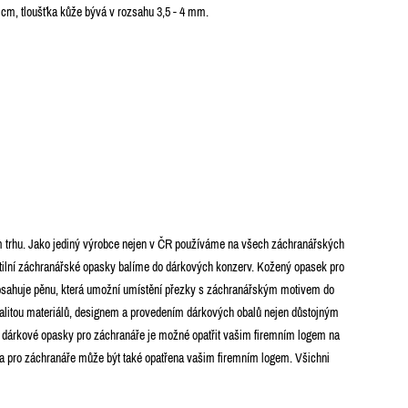
4 cm, tloušťka kůže bývá v rozsahu 3,5 - 4 mm.
kém trhu. Jako jediný výrobce nejen v ČR používáme na všech záchranářských
ilní záchranářské opasky balíme do dárkových konzerv. Kožený opasek pro
obsahuje pěnu, která umožní umístění přezky s záchranářským motivem do
kvalitou materiálů, designem a provedením dárkových obalů nejen důstojným
 dárkové opasky pro záchranáře je možné opatřit vašim firemním logem na
a pro záchranáře může být také opatřena vašim firemním logem. Všichni