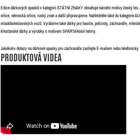
Edice dárkových opasků v kategorii STÁTNÍ ZNAKY obsahuje národní motivy český lev, m
orlice, německá orlice, ruský znak a další připravujeme. Nahlédněte také do kategorie
mladoboleslavských vozů. Vyrábíme také dárky pro hasiče, policisty, záchranáře, městské
křesťanské dárky a výrobky s motivem SPARTANské helmy.
Jakékoliv dotazy na dárkové opasky pro záchranáře zasílejte E-mailem nebo telefonicky.
PRODUKTOVÁ VIDEA