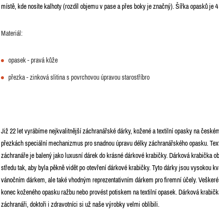
místě, kde nosíte kalhoty (rozdíl objemu v pase a přes boky je značný). Šířka opasků je 
Materiál:
opasek - pravá kůže
přezka - zinková slitina s povrchovou úpravou starostříbro
Již 22 let vyrábíme nejkvalitnější záchranářské dárky, kožené a textilní opasky na čes
přezkách speciální mechanizmus pro snadnou úpravu délky záchranářského opasku. Text
záchranáře je balený jako luxusní dárek do krásné dárkové krabičky. Dárková krabička 
středu tak, aby byla pěkně vidět po otevření dárkové krabičky. Tyto dárky jsou vysokou 
vánočním dárkem, ale také vhodným reprezentativním dárkem pro firemní účely. Veškeré
konec koženého opasku ražbu nebo provést potiskem na textilní opasek. Dárková krabičk
záchranáři, doktoři i zdravotníci si už naše výrobky velmi oblíbili.