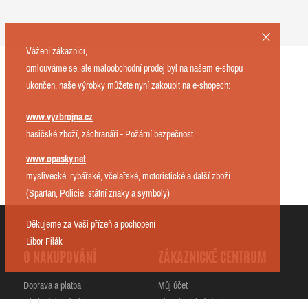
Vážení zákazníci,
omlouváme se, ale maloobchodní prodej byl na našem e-shopu
ukončen, naše výrobky můžete nyní zakoupit na e-shopech:
www.vyzbrojna.cz
hasičské zboží, záchranáři - Požární bezpečnost
www.opasky.net
myslivecké, rybářské, včelařské, motoristické a další zboží
(Spartan, Policie, státní znaky a symboly)
Děkujeme za Vaši přízeň a pochopení
Libor Filák
O NAKUPOVÁNÍ
ZÁKAZNICKÉ CENTRUM
Doprava a platba
Můj účet
Obchodní podmínky
Historie objednávek