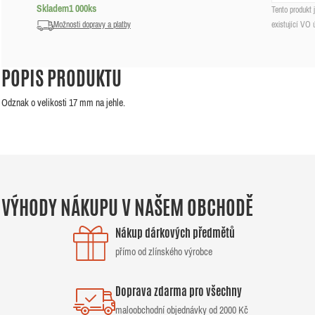
Skladem
1 000
ks
Tento produkt
Možnosti dopravy a platby
existující VO 
POPIS PRODUKTU
Odznak o velikosti 17 mm na jehle.
VÝHODY NÁKUPU V NAŠEM OBCHODĚ
Nákup dárkových předmětů
přímo od zlínského výrobce
Doprava zdarma pro všechny
maloobchodní objednávky od 2000 Kč