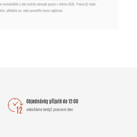
 je momentálně u nás možné zakoupit pouze v režimu B2B. Pokud již máte
účet, přihlašte se, nebo proveďte novou registraci.
Objednávky přijaté do 12:00
odesíláme tentýž pracovní den