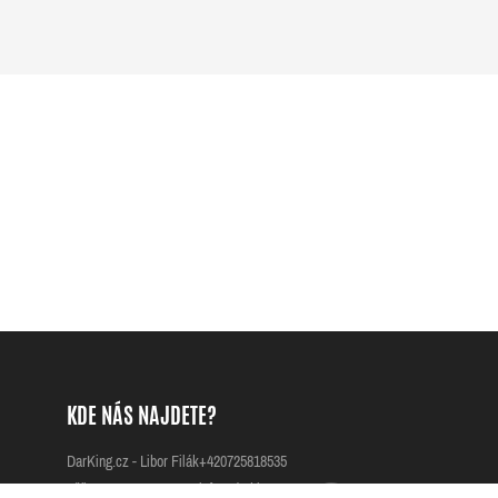
KDE NÁS NAJDETE?
DarKing.cz - Libor Filák
+420725818535
Přílepy 42
info@darking.cz