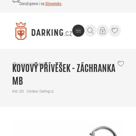
Doručujeme i na
Slovensko
.
Záchranáři
Přívěšky
KOVOVÝ PŘÍVĚŠEK - ZÁCHRANKA
MB
Kód: 312
Výrobce: DarKing.cz