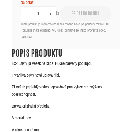
Na dotaz
ks
PŘIDAT DO KOŠÍKU
Tento produkt je momentálně u nás možné zakoupit pouze v režimu B2B.
Pokud již máte existující VO účet, přihlašte se, nebo proveďte novou
registraci.
POPIS PRODUKTU
Exklusivní přívěšek na klíče. Ručně barvený pod lupou.
Trvanlivá povrchová úprava nikl.
Přívěšek je přelitý vrstvou epoxidové pryskyřice pro zvýšenou
oděruschopnost.
Barva: originální předloha
Materiál: kov
Velikost: cca 6 cm