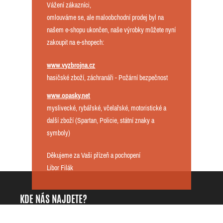
Vážení zákazníci,
omlouváme se, ale maloobchodní prodej byl na
našem e-shopu ukončen, naše výrobky můžete nyní
zakoupit na e-shopech:
www.vyzbrojna.cz
hasičské zboží, záchranáři - Požární bezpečnost
www.opasky.net
myslivecké, rybářské, včelařské, motoristické a
další zboží (Spartan, Policie, státní znaky a
symboly)
Děkujeme za Vaši přízeň a pochopení
Libor Filák
KDE NÁS NAJDETE?
DarKing.cz - Libor Filák
+420725818535